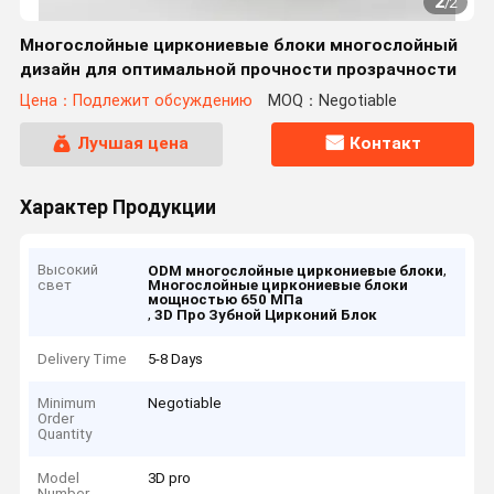
2
/
2
Многослойные циркониевые блоки многослойный
дизайн для оптимальной прочности прозрачности
Цена：Подлежит обсуждению
MOQ：Negotiable
Лучшая цена
Контакт
Характер Продукции
Высокий
,
ODM многослойные циркониевые блоки
свет
Многослойные циркониевые блоки
мощностью 650 МПа
,
3D Про Зубной Цирконий Блок
Delivery Time
5-8 Days
Minimum
Negotiable
Order
Quantity
Model
3D pro
Number