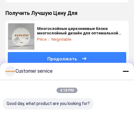
Получить Лучшую Цену Для
Многослойные циркониевые блоки
многослойный дизайн для оптимальной
прочности прозрачности
Price： Negotiable
Продолжать
Customer service
Порекомендованные Продукты
4:18 PM
Good day, what product are you looking for?
Блок
Стоматологический
Зубной
Настраив
диоксида
циркониевый
циркониевый
3D PRO
циркония
блок
блок,
зубной